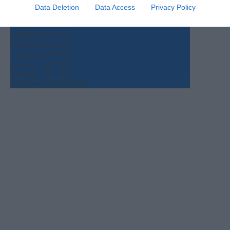
Θεσσαλονίκη
Data Deletion
Data Access
Privacy Policy
Παρασκευή, 07
Πέμπτη
+
35°
+
25°
Σάββατο
+
39°
+
27°
Κυριακή
+
37°
+
27°
Δευτέρα
+
34°
+
26°
Τρίτη
+
35°
+
25°
Τετάρτη
+
36°
+
24°
Πρόγνωση για 7 μέρες