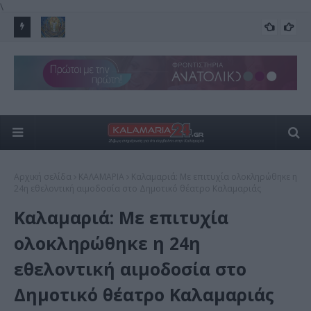
\
ρος –
Μεταμόρφωση του Σωτήρος Χριστού –Μεγάλη Γιορτή 6
Στ
ΕΟΡΤΕΣ
Αυγούστου
του
Αρχική σελίδα
ΚΑΛΑΜΑΡΙΑ
Καλαμαριά: Με επιτυχία ολοκληρώθηκε η
24η εθελοντική αιμοδοσία στο Δημοτικό θέατρο Καλαμαριάς
Καλαμαριά: Με επιτυχία
ολοκληρώθηκε η 24η
εθελοντική αιμοδοσία στο
Δημοτικό θέατρο Καλαμαριάς