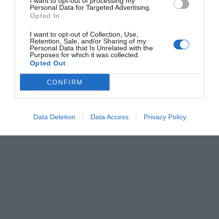
Θεσσαλονίκη
I want to opt-out of processing my
Personal Data for Targeted Advertising.
Παρασκευή, 07
Opted In
Σάββατο
+
37°
+
28°
Κυριακή
+
36°
+
27°
I want to opt-out of Collection, Use,
Δευτέρα
+
34°
+
26°
Retention, Sale, and/or Sharing of my
Τρίτη
+
36°
+
26°
Personal Data that Is Unrelated with the
Purposes for which it was collected.
Τετάρτη
+
37°
+
25°
Opted Out
Πέμπτη
+
37°
+
25°
Πρόγνωση για 7 μέρες
CONFIRM
Data Deletion
Data Access
Privacy Policy