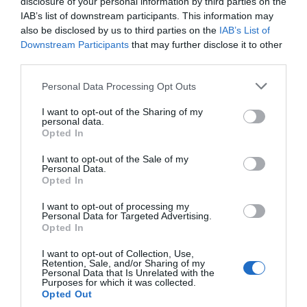
disclosure of your personal information by third parties on the
Ο ΚΑΙΡΟΣ
IAB’s list of downstream participants. This information may
also be disclosed by us to third parties on the
IAB’s List of
Downstream Participants
that may further disclose it to other
+
32
third parties.
°
C
Personal Data Processing Opt Outs
+
33°
+
25°
I want to opt-out of the Sharing of my
Θεσσαλονίκη
personal data.
Δευτέρα, 10
Opted In
Τρίτη
+
34°
+
25°
Τετάρτη
+
38°
+
25°
I want to opt-out of the Sale of my
Πέμπτη
+
36°
+
25°
Personal Data.
Παρασκευή
+
31°
+
24°
Opted In
Σάββατο
+
30°
+
22°
Κυριακή
+
31°
+
20°
I want to opt-out of processing my
Personal Data for Targeted Advertising.
Πρόγνωση για 7 μέρες
Opted In
I want to opt-out of Collection, Use,
Retention, Sale, and/or Sharing of my
Personal Data that Is Unrelated with the
Purposes for which it was collected.
Opted Out