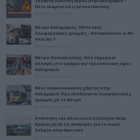
Έκτακτη διακοπή νερού στην Καλαμαριά –
Πότε αναμένεται η αποκατάσταση
Αυγούστου 09, 2026
Μετρό Καλαμαριάς: Πέντε νέες
λεωφορειακές γραμμές – Καταργούνται οι Νο
6 και Νο 7
Αυγούστου 05, 2026
Μετρό Θεσσαλονίκης: Από σήμερα οι
αλλαγές στο ωράριο για την επέκταση προς
Καλαμαριά
Αυγούστου 06, 2026
Νέος συγκοινωνιακός χάρτης στην
Καλαμαριά: Πώς αλλάζουν οι λεωφορειακές
γραμμές με το Μετρό
Αυγούστου 07, 2026
Απάντηση του Αλιευτικού Συλλόγου Νέας
Κρήνης μετά τις αναφορές για το νεκρό
δελφίνι στην Αρετσού
Αυγούστου 04, 2026