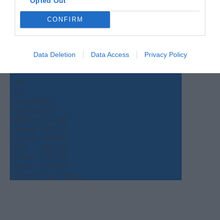
Opted Out
CONFIRM
Ο ΚΑΙΡΟΣ
+
31
Data Deletion
Data Access
Privacy Policy
°
C
+
34°
+
27°
Θεσσαλονίκη
Παρασκευή, 07
Σάββατο
+
37°
+
28°
Κυριακή
+
36°
+
27°
Δευτέρα
+
34°
+
26°
Τρίτη
+
36°
+
26°
Τετάρτη
+
37°
+
25°
Πέμπτη
+
37°
+
25°
Πρόγνωση για 7 μέρες