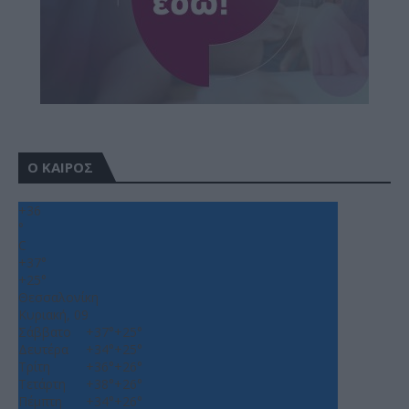
Ο ΚΑΙΡΟΣ
+
36
°
C
+
37°
+
25°
Θεσσαλονίκη
Κυριακή, 09
Σάββατο
+
37°
+
25°
Δευτέρα
+
34°
+
25°
Τρίτη
+
36°
+
26°
Τετάρτη
+
38°
+
26°
Πέμπτη
+
34°
+
26°