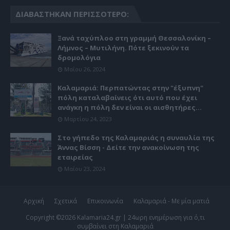
ΔΙΑΒΆΣΤΗΚΑΝ ΠΕΡΙΣΣΌΤΕΡΟ:
Ξανά ταχύπλοο στη γραμμή Θεσσαλονίκη –
Λήμνος – Μυτιλήνη. Πότε ξεκινούν τα
δρομολόγια
Μαΐου 26, 2024
Καλαμαριά: Περπατώντας στην "έξυπνη"
πόλη καταλαβαίνεις ότι αυτό που έχει
ανάγκη η πόλη δεν είναι οι αισθητήρες...
Μαρτίου 24, 2023
Στο γήπεδο της Καλαμαριάς η συναυλία της
Άννας Βίσση - Δείτε την ανακοίνωση της
εταιρείας
Μαΐου 23, 2024
Αρχική
Σχετικά
Επικοινωνία
Καλαμαριά - Με μία ματιά
Copyright ©
2026
Kalamaria24.gr | 24ωρη ενημέρωση για ό,τι
συμβαίνει στη Καλαμαριά