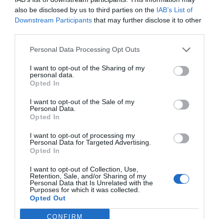
also be disclosed by us to third parties on the
IAB’s List of
Downstream Participants
that may further disclose it to other
third parties.
Personal Data Processing Opt Outs
I want to opt-out of the Sharing of my
personal data.
Opted In
I want to opt-out of the Sale of my
Personal Data.
Opted In
Ο ΚΑΙΡΟΣ
I want to opt-out of processing my
Personal Data for Targeted Advertising.
Opted In
+
36
°
I want to opt-out of Collection, Use,
C
Retention, Sale, and/or Sharing of my
+
37°
Personal Data that Is Unrelated with the
+
25°
Purposes for which it was collected.
Θεσσαλονίκη
Opted Out
Σάββατο, 08
Κυριακή
+
38°
+
28°
CONFIRM