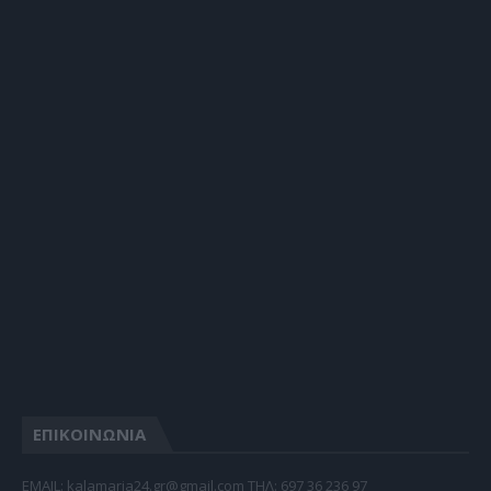
ΕΠΙΚΟΙΝΩΝΙΑ
EMAIL: kalamaria24.gr@gmail.com TΗΛ: 697 36 236 97