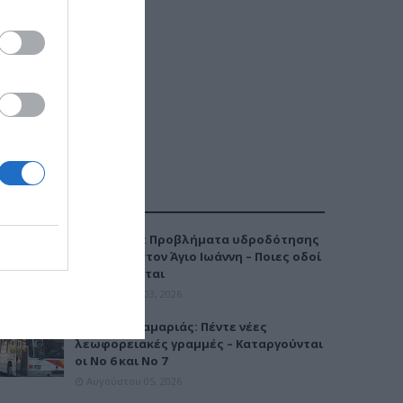
ΔΗΜΟΦΙΛΕΣΤΕΡΑ
Καλαμαριά: Προβλήματα υδροδότησης
την Τρίτη στον Άγιο Ιωάννη – Ποιες οδοί
επηρεάζονται
Αυγούστου 03, 2026
Μετρό Καλαμαριάς: Πέντε νέες
λεωφορειακές γραμμές – Καταργούνται
οι Νο 6 και Νο 7
Αυγούστου 05, 2026