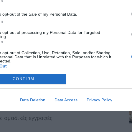
In
o opt-out of the Sale of my Personal Data.
In
θλητισμού (Δημοτικό Κολυμβητήριο
to opt-out of processing my Personal Data for Targeted
ing.
εμβρίου από τις 9:00 πμ για όσους
In
 γυμναστικής Πλατείας Σκρά και «Αριστοτέλη»
o opt-out of Collection, Use, Retention, Sale, and/or Sharing
ρίου από τις 9:00 πμ για όσους ενδιαφέρονται
ersonal Data that Is Unrelated with the Purposes for which it
το κλειστό Δημοτικό γήπεδο (ΔΑΚ).
lected.
Out
CONFIRM
3 Οκτωβρίου 2022 σύμφωνα με το παραπάνω
Data Deletion
Data Access
Privacy Policy
ς ομαδικές εγγραφές.