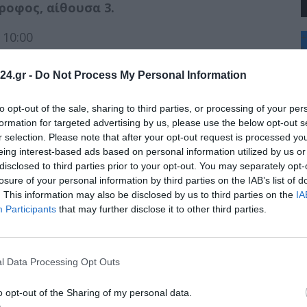
ροφος, αίθουσα 3.
10:00
+
°
C
υή 11:00
24.gr -
Do Not Process My Personal Information
+
+
σκευή 9:00
Θ
to opt-out of the sale, sharing to third parties, or processing of your per
Π
formation for targeted advertising by us, please use the below opt-out s
1:00
Π
r selection. Please note that after your opt-out request is processed y
Σ
eing interest-based ads based on personal information utilized by us or
ευή 12:00
Κ
disclosed to third parties prior to your opt-out. You may separately opt-
Δ
Τ
losure of your personal information by third parties on the IAB’s list of
πτη 9:00
Τ
. This information may also be disclosed by us to third parties on the
IA
Π
Participants
that may further disclose it to other third parties.
ιστοτέλης»
l Data Processing Opt Outs
o opt-out of the Sharing of my personal data.
 9:00