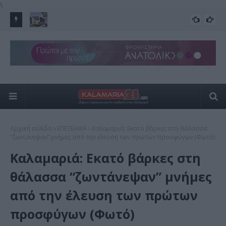
\
ερώσετε
Νέος συγκοινωνιακός χάρτης στην Καλαμαριά: Πώς
Έν
FEATURED
όματα
αλλάζουν οι λεωφορειακές γραμμές με το Μετρό
«μ
Αρχική σελίδα
ΕΠΕΤΕΙΑΚΑ
Καλαμαριά: Εκατό βάρκες στη θάλασσα
“ζωντάνεψαν” μνήμες από την έλευση των πρώτων προσφύγων (Φωτό)
Καλαμαριά: Εκατό βάρκες στη
θάλασσα “ζωντάνεψαν” μνήμες
από την έλευση των πρώτων
προσφύγων (Φωτό)