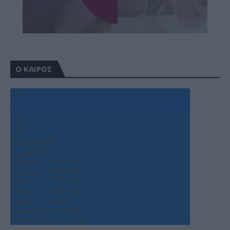
Ο ΚΑΙΡΟΣ
+
36
°
C
+
37°
+
25°
Θεσσαλονίκη
Κυριακή, 09
Σάββατο
+
37°
+
25°
Δευτέρα
+
34°
+
25°
Τρίτη
+
36°
+
26°
Τετάρτη
+
38°
+
26°
Πέμπτη
+
34°
+
26°
Παρασκευή
+
31°
+
24°
Πρόγνωση για 7 μέρες