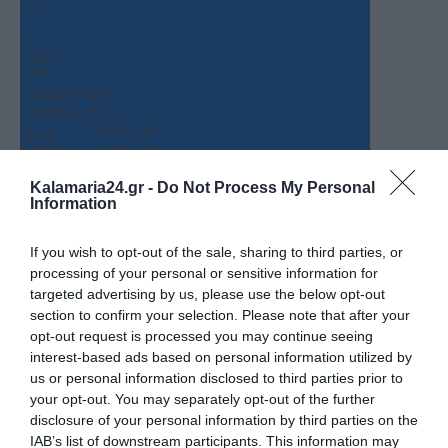
°
C
+
32°
+
25°
Θεσσαλονίκη
Δευτέρα, 10
Τρίτη
+
34°
+
25°
Τετάρτη
+
38°
+
25°
Πέμπτη
+
36°
+
25°
Kalamaria24.gr -
Do Not Process My Personal
Παρασκευή
+
31°
+
24°
Information
Σάββατο
+
30°
+
22°
Κυριακή
+
31°
+
20°
Πρόγνωση για 7 μέρες
If you wish to opt-out of the sale, sharing to third parties, or
processing of your personal or sensitive information for
targeted advertising by us, please use the below opt-out
section to confirm your selection. Please note that after your
opt-out request is processed you may continue seeing
interest-based ads based on personal information utilized by
us or personal information disclosed to third parties prior to
your opt-out. You may separately opt-out of the further
disclosure of your personal information by third parties on the
IAB’s list of downstream participants. This information may