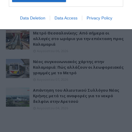
Μετρό Καλαμαριάς: Πέντε νέες
λεωφορειακές γραμμές – Καταργούνται οι Νο
6 και Νο 7
Data Deletion
Data Access
Privacy Policy
Αυγούστου 05, 2026
Μετρό Θεσσαλονίκης: Από σήμερα οι
αλλαγές στο ωράριο για την επέκταση προς
Καλαμαριά
Αυγούστου 06, 2026
Νέος συγκοινωνιακός χάρτης στην
Καλαμαριά: Πώς αλλάζουν οι λεωφορειακές
γραμμές με το Μετρό
Αυγούστου 07, 2026
Απάντηση του Αλιευτικού Συλλόγου Νέας
Κρήνης μετά τις αναφορές για το νεκρό
δελφίνι στην Αρετσού
Αυγούστου 04, 2026