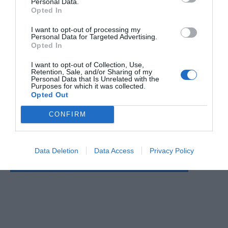
Personal Data.
Opted In
Ο ΚΑΙΡΟΣ
I want to opt-out of processing my
Personal Data for Targeted Advertising.
+
36
Opted In
°
C
I want to opt-out of Collection, Use,
+
37°
Retention, Sale, and/or Sharing of my
Personal Data that Is Unrelated with the
+
25°
Purposes for which it was collected.
Θεσσαλονίκη
Opted Out
Σάββατο, 08
Κυριακή
+
38°
+
28°
CONFIRM
Δευτέρα
+
34°
+
25°
Τρίτη
+
36°
+
26°
Τετάρτη
+
38°
+
26°
Πέμπτη
+
34°
+
26°
Data Deletion
Data Access
Privacy Policy
Παρασκευή
+
31°
+
24°
Πρόγνωση για 7 μέρες