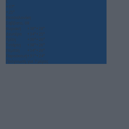
C
+
37°
+
25°
Θεσσαλονίκη
Σάββατο, 08
Κυριακή
+
38°
+
28°
Δευτέρα
+
34°
+
25°
Τρίτη
+
36°
+
26°
Τετάρτη
+
38°
+
26°
Πέμπτη
+
34°
+
26°
Παρασκευή
+
31°
+
24°
Πρόγνωση για 7 μέρες