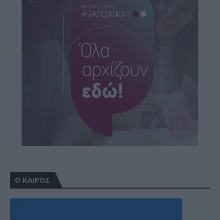
Ο ΚΑΙΡΟΣ
+
36
°