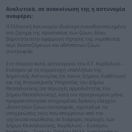
Αναλυτικά, σε ανακοίνωση της η
αστυνομία
αναφέρει:
Η Ελληνική Αστυνομία ιδιαίτερα ευαισθητοποιημένη
στο ζήτημα της προστασίας των ζώων, δίνει
βαρύτητα στην εφαρμογή τήρησης της νομοθεσίας
περί δεσποζόμενων και αδέσποτων ζώων
συντροφιάς.
Στο πλαίσιο αυτό, αστυνομικοί του Α.Τ. Κορδελιού –
Ευόσμου με τη συμμετοχή υπαλλήλων της
Δημοτικής Αστυνομίας (σε όσους Δήμους διαθέτουν)
και της Κτηνιατρικής Υπηρεσίας του Δήμου
Θεσσαλονίκης (σε περιοχές αρμοδιότητας του
Δήμου Θεσσαλονίκης), κατά τον προηγούμενο μήνα,
πραγματοποίησαν στοχευμένες δράσεις ελέγχου
ιδιοκτητών ζώων συντροφιάς, σχετικά με τις
υποχρεώσεις τους που απορρέουν από την
ισχύουσα νομοθεσία, σε διάφορες περιοχές των
Δήμων Θεσσαλονίκης, Κορδελιού – Ευόσμου,
Νεάπολης – Συκεών, Παύλου Μελά, Αμπελοκήπων –