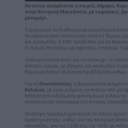
Άστατος αναμένεται ο καιρός σήμερα, Κυρι
στην Κεντρική Μακεδονία, με νεφώσεις, βρ
μεσημέρι.
Σύμφωνα με τα διαθέσιμα μετεωρολογικά δελτί
θα παρουσιάσει επιδείνωση κατά τις θερμές ώρ
και καταιγίδες. Η ΕΜΥ προβλέπει για τη Μακεδ
οι άνεμοι θα πνέουν μεταβλητοί, εντάσεως 3 μ
Ανάλογη εικόνα δίνει και το meteo.gr, το οποί
άστατος καιρός, με βροχές και καταιγίδες κυρί
δημιουργήσουν ιδιαίτερα προβλήματα, καθώς ο
Για τη
Θεσσαλονίκη,
η θερμοκρασία αναμένετ
Κελσίου,
με τους ανέμους να πνέουν από μεταβ
πιθανότητα εκδήλωσης φαινομένων αυξάνεται κ
αποκλείονται πρόσκαιρα πιο έντονες καταιγίδε
Ιδιαίτερη προσοχή χρειάζεται σε όσους έχουν
δραστηριότητες, καθώς για την Κεντρική Μακε
καταιγίδες, από τις 12:00 έως τις 19:00, με π