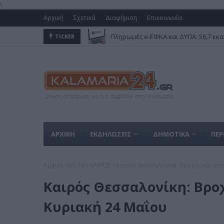
\
Αρχική
Σχετικά
Διαφήμιση
Επικοινωνία
Πληρωμές e-ΕΦΚΑ και ΔΥΠΑ: 56,7 εκα
TICKER
ΑΡΧΙΚΗ
ΕΚΔΗΛΩΣΕΙΣ
ΔΗΜΟΤΙΚΑ
ΠΕΡ
Αρχική σελίδα
ΚΑΙΡΟΣ
Καιρός Θεσσαλονίκη: Βροχές και κατ
Καιρός Θεσσαλονίκη: Βροχ
Κυριακή 24 Μαΐου