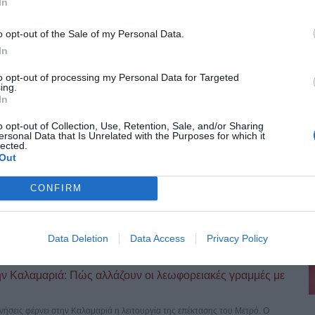
In
 εκατ. ευρώ σε 58.370 δικαιούχους από 10 έως 14
o opt-out of the Sale of my Personal Data.
σε 58.370 δικαιούχους, από τις 10 έως 14 Αυγούστου, στο πλαίσιο των
In
to opt-out of processing my Personal Data for Targeted
ing.
εταγραφές, επτά ανανεώσεις και πρεμιέρα στο Κύπελλο
In
νεώσεις ποδοσφαιριστών συνεχίζεται η διαμόρφωση του ρόστερ του
o opt-out of Collection, Use, Retention, Sale, and/or Sharing
ersonal Data that Is Unrelated with the Purposes for which it
lected.
Out
ρέπει να ενημερώσετε για τα νέα στοιχεία και ποιες
CONFIRM
 απαραίτητη προϋπόθεση για τα ταξίδια στο εξωτερικό, καθώς οι παλαιού
Data Deletion
Data Access
Privacy Policy
ν Καλαμαριά: Πώς αλλάζουν οι λεωφορειακές γραμμές με
ινήσεις φέρνει στην Καλαμαριά η λειτουργία της επέκτασης του Μετρό. Ο