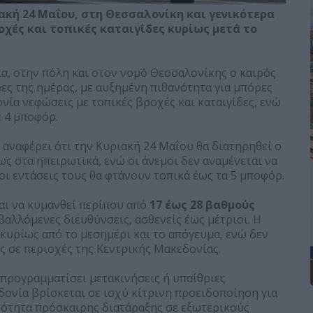
ακή 24 Μαΐου, στη Θεσσαλονίκη και γενικότερα
οχές και τοπικές καταιγίδες κυρίως μετά το
α, στην πόλη και στον νομό Θεσσαλονίκης ο καιρός
ες της ημέρας, με αυξημένη πιθανότητα για μπόρες
ονία νεφώσεις με τοπικές βροχές και καταιγίδες, ενώ
ε 4 μποφόρ.
ο αναφέρει ότι την Κυριακή 24 Μαΐου θα διατηρηθεί ο
ως στα ηπειρωτικά, ενώ οι άνεμοι δεν αναμένεται να
ι εντάσεις τους θα φτάνουν τοπικά έως τα 5 μποφόρ.
αι να κυμανθεί περίπου από
17 έως 28 βαθμούς
αλλόμενες διευθύνσεις, ασθενείς έως μέτριοι. Η
υρίως από το μεσημέρι και το απόγευμα, ενώ δεν
ς σε περιοχές της Κεντρικής Μακεδονίας.
 προγραμματίσει μετακινήσεις ή υπαίθριες
δονία βρίσκεται σε ισχύ κίτρινη προειδοποίηση για
ιθανότητα πρόσκαιρης διατάραξης σε εξωτερικούς