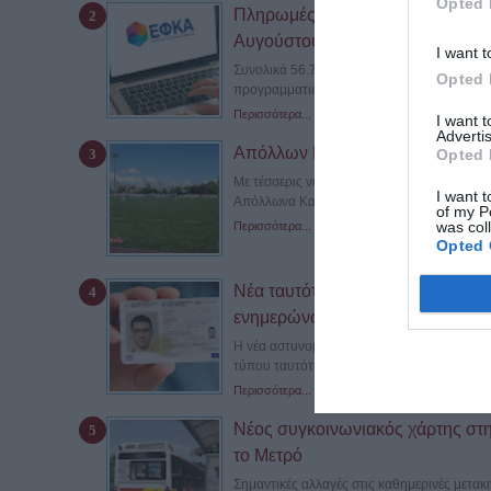
Opted 
Πληρωμές e-ΕΦΚΑ και ΔΥΠΑ: 56,7
Αυγούστου
I want t
Συνολικά 56.756.000 ευρώ θα καταβληθούν 
Opted 
προγραμματισμένων καταβολών του...
Περισσότερα...
I want 
Advertis
Απόλλων Καλαμαριάς: Τέσσερις μ
Opted 
Με τέσσερις νέες μεταγραφές και επτά ανα
I want t
Απόλλωνα Καλαμαριάς ενόψει της νέας...
of my P
was col
Περισσότερα...
Opted 
Νέα ταυτότητα: Ποιες υπηρεσίες π
ενημερώνονται αυτόματα
Η νέα αστυνομική ταυτότητα αποτελεί πλέον
τύπου ταυτότητες δεν...
Περισσότερα...
Νέος συγκοινωνιακός χάρτης στη
το Μετρό
Σημαντικές αλλαγές στις καθημερινές μετακ