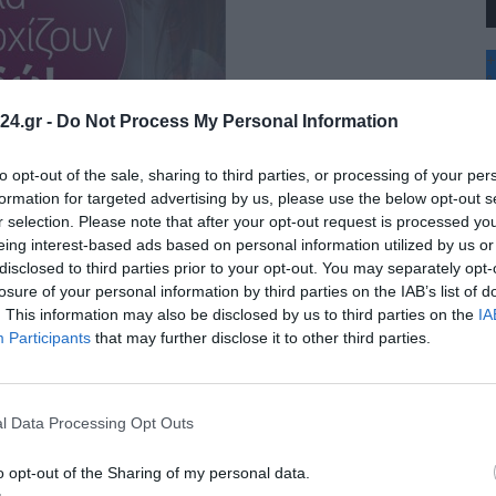
+
°
C
24.gr -
Do Not Process My Personal Information
+
+
Θ
to opt-out of the sale, sharing to third parties, or processing of your per
Κ
formation for targeted advertising by us, please use the below opt-out s
Δ
r selection. Please note that after your opt-out request is processed y
Τ
eing interest-based ads based on personal information utilized by us or
Τ
disclosed to third parties prior to your opt-out. You may separately opt-
Π
Π
losure of your personal information by third parties on the IAB’s list of
Σ
. This information may also be disclosed by us to third parties on the
IA
Π
Participants
that may further disclose it to other third parties.
αμαριά – Πότε αναμένεται η αποκατάσταση
ε εξέλιξη σήμερα, Κυριακή 9 Αυγούστου, στην Καλαμαριά.Το πρόβλημα
l Data Processing Opt Outs
o opt-out of the Sharing of my personal data.