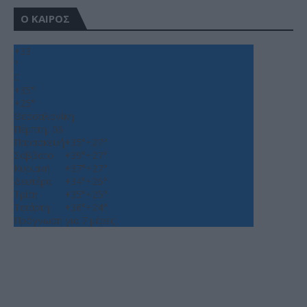
Ο ΚΑΙΡΟΣ
+
33
°
C
+
35°
+
25°
Θεσσαλονίκη
Πέμπτη, 06
Παρασκευή
+
35°
+
27°
Σάββατο
+
39°
+
27°
Κυριακή
+
37°
+
27°
Δευτέρα
+
34°
+
26°
Τρίτη
+
35°
+
25°
Τετάρτη
+
36°
+
24°
Πρόγνωση για 7 μέρες