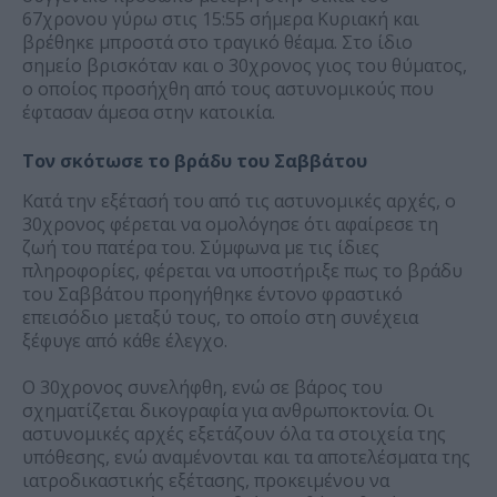
67χρονου γύρω στις 15:55 σήμερα Κυριακή και
βρέθηκε μπροστά στο τραγικό θέαμα. Στο ίδιο
σημείο βρισκόταν και ο 30χρονος γιος του θύματος,
ο οποίος προσήχθη από τους αστυνομικούς που
έφτασαν άμεσα στην κατοικία.
Τον σκότωσε το βράδυ του Σαββάτου
Κατά την εξέτασή του από τις αστυνομικές αρχές, ο
30χρονος φέρεται να ομολόγησε ότι αφαίρεσε τη
ζωή του πατέρα του. Σύμφωνα με τις ίδιες
πληροφορίες, φέρεται να υποστήριξε πως το βράδυ
του Σαββάτου προηγήθηκε έντονο φραστικό
επεισόδιο μεταξύ τους, το οποίο στη συνέχεια
ξέφυγε από κάθε έλεγχο.
Ο 30χρονος συνελήφθη, ενώ σε βάρος του
σχηματίζεται δικογραφία για ανθρωποκτονία. Οι
αστυνομικές αρχές εξετάζουν όλα τα στοιχεία της
υπόθεσης, ενώ αναμένονται και τα αποτελέσματα της
ιατροδικαστικής εξέτασης, προκειμένου να