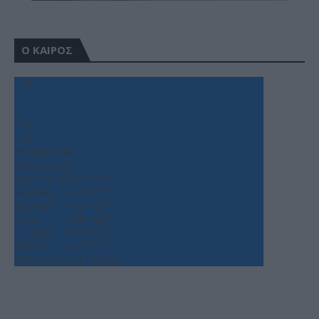
Ο ΚΑΙΡΟΣ
+
33
°
C
+
34°
+
26°
Θεσσαλονίκη
Σάββατο, 08
Παρασκευή
+
34°
+
26°
Κυριακή
+
37°
+
27°
Δευτέρα
+
35°
+
26°
Τρίτη
+
36°
+
25°
Τετάρτη
+
36°
+
25°
Πέμπτη
+
37°
+
25°
Πρόγνωση για 7 μέρες