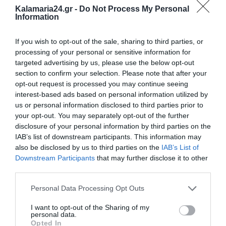
Πυρετώδεις είναι οι προετοιμασίες στον Άγιο Μάμα
Kalamaria24.gr -
Do Not Process My Personal
Χαλκιδικής για τη φετινή μεγάλη εμποροπανήγυρη,
Information
η οποία αναμένεται και πάλι να προσελκύσει...
Περισσότερα...
If you wish to opt-out of the sale, sharing to third parties, or
Μετρό Θεσσαλονίκης: Από σήμερα οι
processing of your personal or sensitive information for
αλλαγές στο ωράριο για την επέκταση
targeted advertising by us, please use the below opt-out
προς Καλαμαριά
section to confirm your selection. Please note that after your
opt-out request is processed you may continue seeing
Από σήμερα, Πέμπτη 6 Αυγούστου, τίθενται σε ισχύ
interest-based ads based on personal information utilized by
οι έκτακτες αλλαγές στο ωράριο λειτουργίας του
Μετρό Θεσσαλονίκης, λόγω των τελικών...
us or personal information disclosed to third parties prior to
Περισσότερα...
your opt-out. You may separately opt-out of the further
disclosure of your personal information by third parties on the
Τελευταία νέα
IAB’s list of downstream participants. This information may
also be disclosed by us to third parties on the
IAB’s List of
Downstream Participants
that may further disclose it to other
third parties.
Personal Data Processing Opt Outs
I want to opt-out of the Sharing of my
personal data.
Opted In