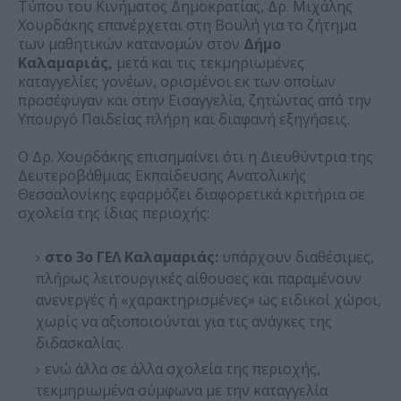
Τύπου του Κινήματος Δημοκρατίας, Δρ. Μιχάλης
Χουρδάκης επανέρχεται στη Βουλή για το ζήτημα
των μαθητικών κατανομών στον
Δήμο
Καλαμαριάς,
μετά και τις τεκμηριωμένες
καταγγελίες γονέων, ορισμένοι εκ των οποίων
προσέφυγαν και στην Εισαγγελία, ζητώντας από την
Υπουργό Παιδείας πλήρη και διαφανή εξηγήσεις.
Ο Δρ. Χουρδάκης επισημαίνει ότι η Διευθύντρια της
Δευτεροβάθμιας Εκπαίδευσης Ανατολικής
Θεσσαλονίκης εφαρμόζει διαφορετικά κριτήρια σε
σχολεία της ίδιας περιοχής:
στο 3ο ΓΕΛ Καλαμαριάς:
υπάρχουν διαθέσιμες,
πλήρως λειτουργικές αίθουσες και παραμένουν
ανενεργές ή «χαρακτηρισμένες» ως ειδικοί χώροι,
χωρίς να αξιοποιούνται για τις ανάγκες της
διδασκαλίας.
ενώ άλλα σε άλλα σχολεία της περιοχής,
τεκμηριωμένα σύμφωνα με την καταγγελία