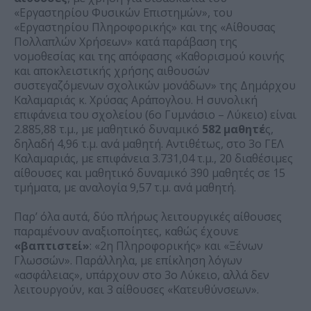
«Εργαστηρίου Φυσικών Επιστημών», του
«Εργαστηρίου Πληροφορικής» και της «Αίθουσας
Πολλαπλών Χρήσεων» κατά παράβαση της
νομοθεσίας και της απόφασης «Καθορισμού κοινής
και αποκλειστικής χρήσης αιθουσών
συστεγαζόμενων σχολικών μονάδων» της Δημάρχου
Καλαμαριάς κ. Χρύσας Αράπογλου. Η συνολική
επιφάνεια του σχολείου (6ο Γυμνάσιο – Λύκειο) είναι
2.885,88 τ.μ., με μαθητικό δυναμικό
582 μαθητέ
ς,
δηλαδή 4,96 τ.μ. ανά μαθητή. Αντιθέτως, στο 3ο ΓΕΛ
Καλαμαριάς, με επιφάνεια 3.731,04 τ.μ., 20 διαθέσιμες
αίθουσες και μαθητικό δυναμικό 390 μαθητές σε 15
τμήματα, με αναλογία 9,57 τ.μ. ανά μαθητή.
Παρ’ όλα αυτά, δύο πλήρως λειτουργικές αίθουσες
παραμένουν αναξιοποίητες, καθώς έχουνε
«βαπτιστεί»
: «2η Πληροφορικής» και «Ξένων
Γλωσσών». Παράλληλα, με επίκληση λόγων
«ασφάλειας», υπάρχουν στο 3ο Λύκειο, αλλά δεν
λειτουργούν, και 3 αίθουσες «Κατευθύνσεων».