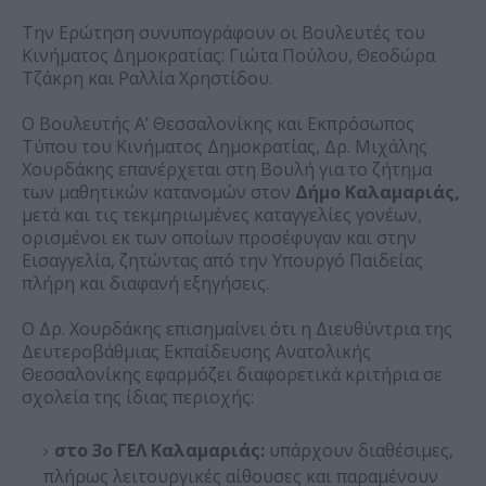
Την Ερώτηση συνυπογράφουν οι Βουλευτές του
Κινήματος Δημοκρατίας: Γιώτα Πούλου, Θεοδώρα
Τζάκρη και Ραλλία Χρηστίδου.
Ο Βουλευτής Α’ Θεσσαλονίκης και Εκπρόσωπος
Τύπου του Κινήματος Δημοκρατίας, Δρ. Μιχάλης
Χουρδάκης επανέρχεται στη Βουλή για το ζήτημα
των μαθητικών κατανομών στον
Δήμο Καλαμαριάς,
μετά και τις τεκμηριωμένες καταγγελίες γονέων,
ορισμένοι εκ των οποίων προσέφυγαν και στην
Εισαγγελία, ζητώντας από την Υπουργό Παιδείας
πλήρη και διαφανή εξηγήσεις.
Ο Δρ. Χουρδάκης επισημαίνει ότι η Διευθύντρια της
Δευτεροβάθμιας Εκπαίδευσης Ανατολικής
Θεσσαλονίκης εφαρμόζει διαφορετικά κριτήρια σε
σχολεία της ίδιας περιοχής:
στο 3ο ΓΕΛ Καλαμαριάς:
υπάρχουν διαθέσιμες,
πλήρως λειτουργικές αίθουσες και παραμένουν