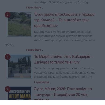
του Μετρό. Ο ΟΣΕΘ προχωρά στη δεύτερη...
Περισσότερα...
Έναν χρόνο αποκλεισμένη η γέφυρα
της Κνωσού – Το «μπαλάκι» των
αρμοδιοτήτων
Κλειστή, χωρίς να έχει πραγματοποιηθεί μέχρι
σήμερα στατικός έλεγχος ή κάποια παρέμβαση
αποκατάστασης, παραμένει εδώ και σχεδόν έναν
χρόνο...
Περισσότερα...
Το Μετρό μπαίνει στην Καλαμαριά –
Ξεκίνησε το τελικό “trial run”
Ξεκινούν, σε πρώτη φάση αποκλειστικά κατά τις
νυχτερινές ώρες, τα δοκιμαστικά δρομολόγια της
επέκτασης του Μετρό Θεσσαλονίκης προς την...
Περισσότερα...
Άγιος Μάμας 2026: Πότε ανοίγει το
πανηγύρι – Ετοιμάζονται 20 νέες
ταβέρνες