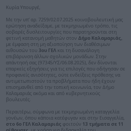
Κυρία Υπουργέ,
Με την υπ’ αρ. 7259/02.07.2025 κοινοβουλευτική μας
ερώτηση αναδείξαμε, με τεκμηριωμένο τρόπο, τις
σοβαρές δυσλειτουργίες που παρατηρούνται στη
φετινή κατανομή μαθητών στον
Δήμο Καλαμαριάς,
με έμφαση στη μη αξιοποίηση των διαθέσιμων
αιθουσών του
3ου ΓΕΛ
και τη δυσανάλογη
επιβάρυνση άλλων σχολικών μονάδων. Στην
απάντησή σας (97345/ΥΣ/06.08.2025), δεν δίνονται
επαρκείς εξηγήσεις για τις επιλογές που οδήγησαν σε
προφανείς ανισότητες, ούτε ενδείξεις πρόθεσης να
αντιμετωπιστούν τα προβλήματα που ήδη έχουν
επισημανθεί από την τοπική κοινωνία, τον Δήμο
Καλαμαριάς ακόμα και από κυβερνητικούς
βουλευτές.
Περαιτέρω, σύμφωνα με τεκμηριωμένη καταγγελία
γονέων, όπου κάποια κατέφυγαν και στην Εισαγγελία,
στο 6ο ΓΕΛ Καλαμαριάς
φοιτούν
13 τμήματα σε 11
αίθουσες
, με χρήση για διδασκαλία του