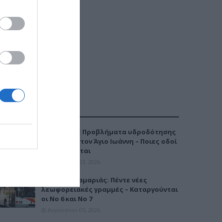
ΔΗΜΟΦΙΛΕΣΤΕΡΑ
Καλαμαριά: Προβλήματα υδροδότησης
την Τρίτη στον Άγιο Ιωάννη – Ποιες οδοί
επηρεάζονται
Αυγούστου 03, 2026
Μετρό Καλαμαριάς: Πέντε νέες
λεωφορειακές γραμμές – Καταργούνται
οι Νο 6 και Νο 7
Αυγούστου 05, 2026