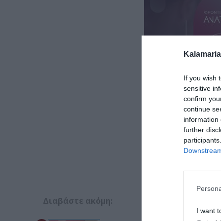
Kalamaria
If you wish 
sensitive in
confirm you
continue se
information 
further disc
participants
Downstream 
Persona
Διαβάστε ακόμη:
I want t