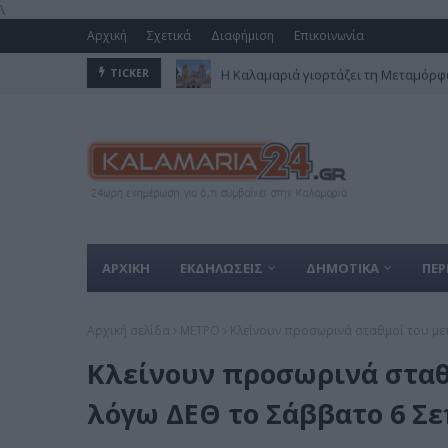
\
Αρχική
Σχετικά
Διαφήμιση
Επικοινωνία
Η Καλαμαριά γιορτάζει τη Μεταμόρφω
TICKER
ΑΡΧΙΚΗ
ΕΚΔΗΛΩΣΕΙΣ
ΔΗΜΟΤΙΚΑ
ΠΕΡ
Αρχική σελίδα
ΜΕΤΡΟ
Κλείνουν προσωρινά σταθμοί του με
Κλείνουν προσωρινά σταθ
λόγω ΔΕΘ το Σάββατο 6 Σ