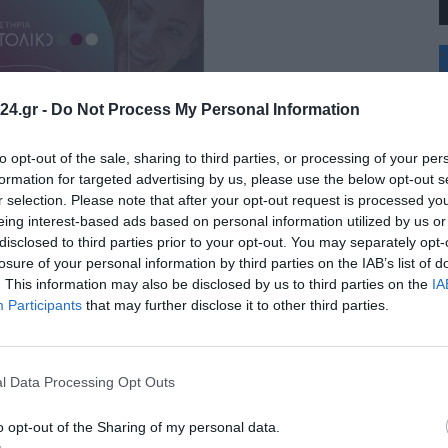
+
°
C
24.gr -
Do Not Process My Personal Information
+
+
Θ
to opt-out of the sale, sharing to third parties, or processing of your per
Π
formation for targeted advertising by us, please use the below opt-out s
Π
r selection. Please note that after your opt-out request is processed y
Σ
eing interest-based ads based on personal information utilized by us or
Κ
disclosed to third parties prior to your opt-out. You may separately opt-
Δ
Τ
losure of your personal information by third parties on the IAB’s list of
Τ
. This information may also be disclosed by us to third parties on the
IA
Π
Participants
that may further disclose it to other third parties.
l Data Processing Opt Outs
o opt-out of the Sharing of my personal data.