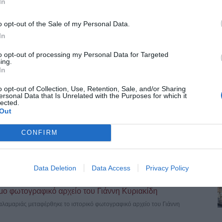
In
 οι αλλαγές στο ωράριο για την επέκταση προς
o opt-out of the Sale of my Personal Data.
σε ισχύ οι έκτακτες αλλαγές στο ωράριο λειτουργίας του Μετρό
In
to opt-out of processing my Personal Data for Targeted
ing.
όρφωση του Σωτήρος – Σήμερα η λιτάνευση της ιεράς
In
o opt-out of Collection, Use, Retention, Sale, and/or Sharing
Αυγούστου, τη μεγάλη δεσποτική εορτή της Μεταμορφώσεως του
ersonal Data that Is Unrelated with the Purposes for which it
lected.
Out
τού –Μεγάλη Γιορτή 6 Αυγούστου
CONFIRM
Χριστιανοσύνης. Γιορτάζεται κάθε χρόνο στις 6 Αυγούστου, ημέρα των
Data Deletion
Data Access
Privacy Policy
μο φωτογραφικό αρχείο του Γιάννη Κυριακίδη
λαμαριάς μεταφέρθηκε το ιστορικό φωτογραφικό αρχείο του Γιάννη