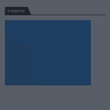
Ο ΚΑΙΡΟΣ
+
33
°
C
+
34°
+
26°
Θεσσαλονίκη
Παρασκευή, 07
Σάββατο
+
36°
+
23°
Κυριακή
+
37°
+
27°
Δευτέρα
+
35°
+
26°
Τρίτη
+
36°
+
25°
Τετάρτη
+
36°
+
25°
Πέμπτη
+
37°
+
25°
Πρόγνωση για 7 μέρες