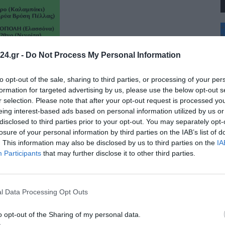
+
°
C
24.gr -
Do Not Process My Personal Information
+
+
Θ
to opt-out of the sale, sharing to third parties, or processing of your per
Π
formation for targeted advertising by us, please use the below opt-out s
Π
r selection. Please note that after your opt-out request is processed y
Σ
eing interest-based ads based on personal information utilized by us or
Κ
disclosed to third parties prior to your opt-out. You may separately opt-
Δ
Τ
losure of your personal information by third parties on the IAB’s list of
Τ
. This information may also be disclosed by us to third parties on the
IA
Π
Participants
that may further disclose it to other third parties.
l Data Processing Opt Outs
o opt-out of the Sharing of my personal data.