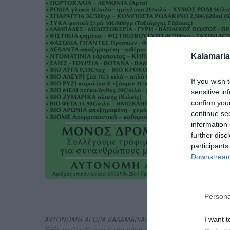
Kalamaria
If you wish 
sensitive in
confirm you
continue se
information 
further disc
participants
Downstream 
Persona
ΑΥΤΟΝΟΜΗ ΑΓΟΡΑ ΚΑΛΑΜΑΡΙΑΣ
I want t