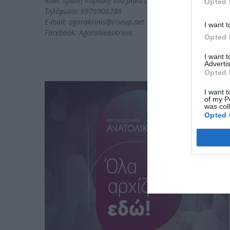
Κάθε πρώτη Κυριακή του μήνα στο Άλσος Ν. Κρήνης 9:00
Opted 
Τηλέφωνο: 6976906286
E-mail: agorakrinis@riseup.net
I want t
Facebook: AgoraNeasKrinis
Opted 
I want 
Advertis
Opted 
I want t
of my P
was col
Opted 