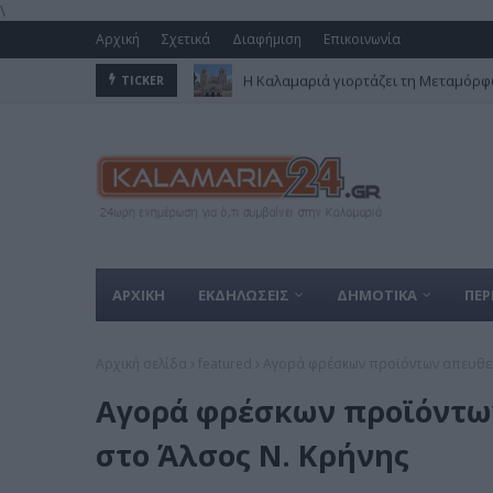
\
Αρχική
Σχετικά
Διαφήμιση
Επικοινωνία
Η Καλαμαριά γιορτάζει τη Μεταμόρφω
TICKER
ΑΡΧΙΚΗ
ΕΚΔΗΛΩΣΕΙΣ
ΔΗΜΟΤΙΚΑ
ΠΕΡ
Αρχική σελίδα
featured
Αγορά φρέσκων προϊόντων απευθεί
Αγορά φρέσκων προϊόντω
στο Άλσος Ν. Κρήνης