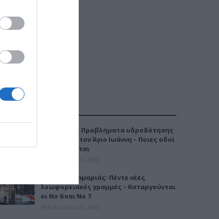
ΔΗΜΟΦΙΛΕΣΤΕΡΑ
Καλαμαριά: Προβλήματα υδροδότησης
την Τρίτη στον Άγιο Ιωάννη – Ποιες οδοί
επηρεάζονται
Αυγούστου 03, 2026
Μετρό Καλαμαριάς: Πέντε νέες
λεωφορειακές γραμμές – Καταργούνται
οι Νο 6 και Νο 7
Αυγούστου 05, 2026