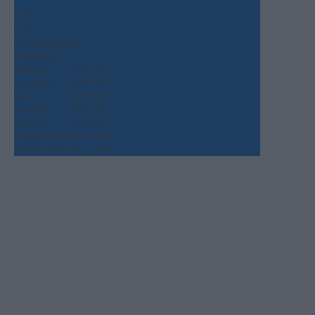
C
+
37°
+
25°
Θεσσαλονίκη
Κυριακή, 09
Σάββατο
+
37°
+
25°
Δευτέρα
+
34°
+
25°
Τρίτη
+
36°
+
26°
Τετάρτη
+
38°
+
26°
Πέμπτη
+
34°
+
26°
Παρασκευή
+
31°
+
24°
Πρόγνωση για 7 μέρες