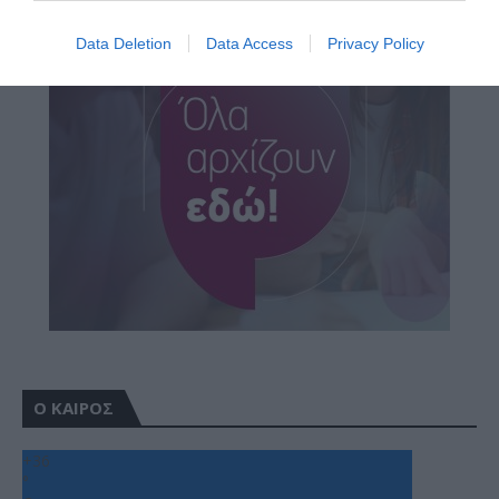
Data Deletion
Data Access
Privacy Policy
Ο ΚΑΙΡΟΣ
+
36
°