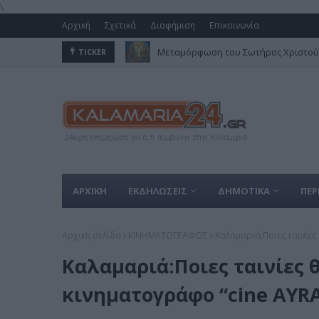
\
Αρχική
Σχετικά
Διαφήμιση
Επικοινωνία
Μεταμόρφωση του Σωτήρος Χριστού 
TICKER
ΑΡΧΙΚΗ
ΕΚΔΗΛΩΣΕΙΣ
ΔΗΜΟΤΙΚΑ
ΠΕΡ
Αρχική σελίδα
ΚΙΝΗΜΑΤΟΓΡΑΦΟΣ
Καλαμαριά:Ποιες ταινίες
Καλαμαριά:Ποιες ταινίες 
κινηματογράφο “cine AYR