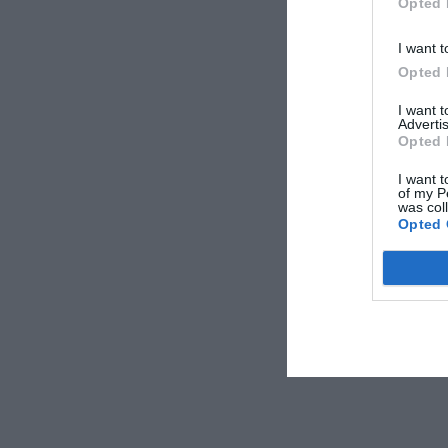
Opted 
I want t
Opted 
I want 
Advertis
Opted 
I want t
of my P
was col
Opted 