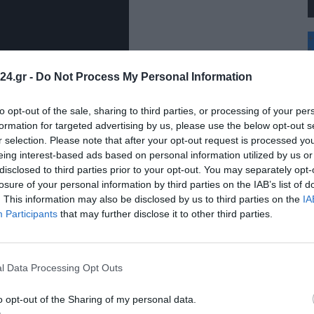
+
°
C
24.gr -
Do Not Process My Personal Information
+
+
Θ
to opt-out of the sale, sharing to third parties, or processing of your per
Π
formation for targeted advertising by us, please use the below opt-out s
Π
r selection. Please note that after your opt-out request is processed y
Σ
eing interest-based ads based on personal information utilized by us or
Κ
disclosed to third parties prior to your opt-out. You may separately opt-
Δ
Τ
losure of your personal information by third parties on the IAB’s list of
Τ
. This information may also be disclosed by us to third parties on the
IA
Π
Participants
that may further disclose it to other third parties.
l Data Processing Opt Outs
δος 6 ευρώ
o opt-out of the Sharing of my personal data.