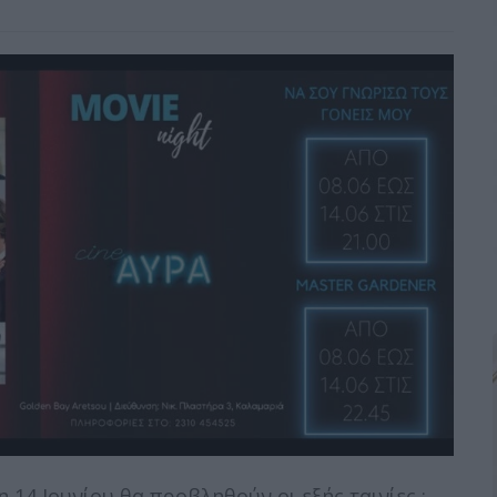
 14 Ιουνίου θα προβληθούν οι εξής ταινίες :