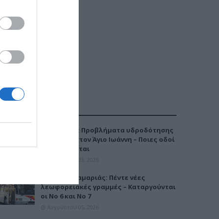
ΔΗΜΟΦΙΛΕΣΤΕΡΑ
Καλαμαριά: Προβλήματα υδροδότησης
την Τρίτη στον Άγιο Ιωάννη – Ποιες οδοί
επηρεάζονται
Αυγούστου 03, 2026
Μετρό Καλαμαριάς: Πέντε νέες
λεωφορειακές γραμμές – Καταργούνται
οι Νο 6 και Νο 7
Αυγούστου 05, 2026