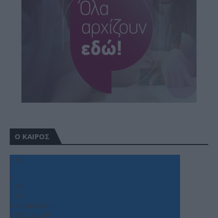
Ο ΚΑΙΡΟΣ
+
36
°
C
+
37°
+
25°
Θεσσαλονίκη
Σάββατο, 08