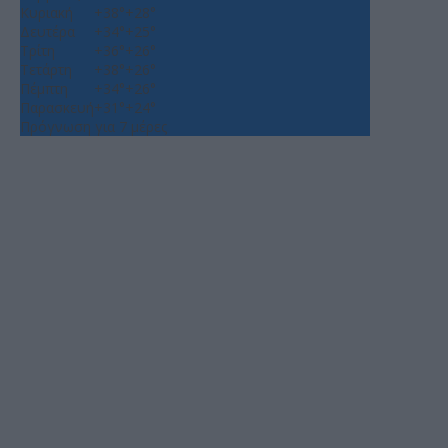
Κυριακή
+
38°
+
28°
Δευτέρα
+
34°
+
25°
Τρίτη
+
36°
+
26°
Τετάρτη
+
38°
+
26°
Πέμπτη
+
34°
+
26°
Παρασκευή
+
31°
+
24°
Πρόγνωση για 7 μέρες