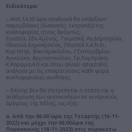
Ειδικότερα:
– Από 14.30΄ ώρα σταδιακά θα υπάρξουν
παρεμβάσεις (διακοπές- εκτροπές) της
κυκλοφορίας στους δρόμους:
Εγνατία, Εθν.Αμύνης, Τσιμισκή, Αγ.Δημητρίου,
Πλατεία Δημοκρατίας, Πλατεία Χ.Α.Ν.Θ.,
Καρ.Ντηλ, Βασ.Ηρακλείου, Γ΄Σεπτεμβρίου,
Αγγελάκη, Αρμενοπούλου, Γρ.Λαμπράκη,
Κ.Καραμανλή και όπου αλλού απαιτηθεί,
ανάλογα με τις επικρατούσες κάθε φορά
κυκλοφοριακές συνθήκες.
– Επίσης δεν θα επιτρέπεται η στάση και η
στάθμευση των αυτοκινήτων σε κεντρικούς
δρόμους της πόλης, ως εξής:
α. Από την 06.00΄ ώρα της Τετάρτης (16-11-
2022) και μέχρι την 06.00΄ώρα της
Παρασκευής (18-11-2022) στις παρακάτω